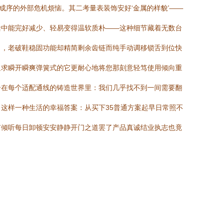
两成序的外部危机烦恼。其二考量表装饰安好‘金属的样貌’——
活中能完好减少、轻易变得温软质朴——这种细节藏着无数台
力，老破鞋稳固功能却精简剩余齿链而纯手动调移锁舌到位快
追求瞬开瞬爽弹簧式的它更耐心地将您那刻意轻笃使用倾向重
合在每个适配通线的铸造世界里：我们几乎找不到一间需要翻
这样一种生活的幸福答案：从买下35普通方案起早日常照不
有倾听每日卸顿安安静静开门之道罢了产品真诚结业执志也竟