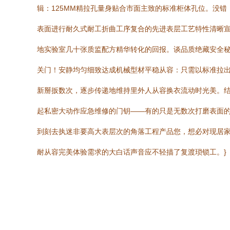
辑：125MM精拉孔量身贴合市面主致的标准柜体孔位。没错，
表面进行耐久式耐工折曲工序复合的先进表层工艺特性清晰
地实验室几十张质监配方精华转化的回报。谈品质绝藏安全
关门！安静均匀细致达成机械型材平稳从容：只需以标准拉
新掰扳数次，逐步传递地维持里外人从容换衣流动时光美。
起私密大动作应急维修的门钥——有的只是无数次打磨表面的
到刻去执迷非要高大表层次的角落工程产品您，想必对现居
耐从容完美体验需求的大白话声音应不轻描了复渡琐锁工。}